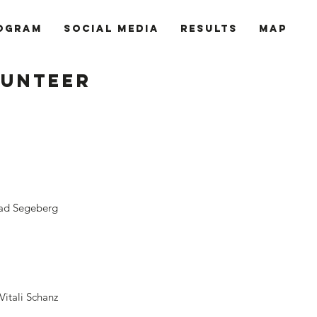
ogram
Social Media
Results
MAP
lunteer
Bad Segeberg
Vitali Schanz