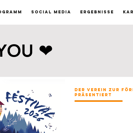
ogramm
Social Media
Ergebnisse
Ka
YOU ❤
YOU ❤
Der Verein zur För
präsentiert
25.Juli - 1