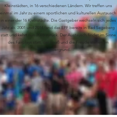
Kleinstädten, in 16 verschiedenen Ländern. Wir treffen uns
einmal im Jahr zu einem sportlichen und kulturellen Austausch
in einer der 16 Kleinstädte. Die Gastgeber wechseln sich jedes
Jahr ab. 2001 und 2014 fand das EPF bereits in Bad Segeberg
statt und kehrt nun 2026 zurück. Der Austausch findet im Sinne
des Fairplays statt, der Spaß und die Freude stehen im
Vordergrund.