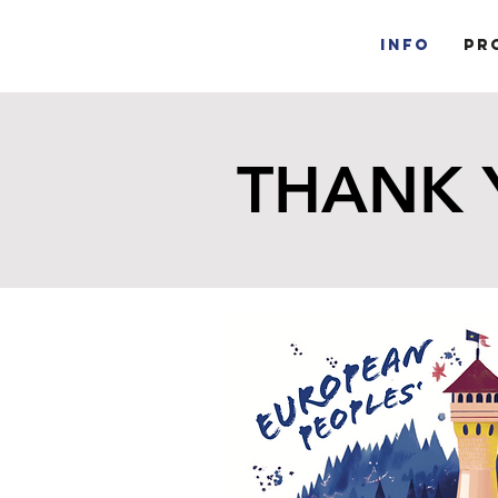
Info
Pr
THANK 
THANK 